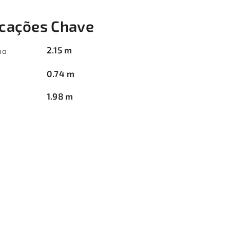
icações Chave
2.15 m
ho
0.74 m
1.98 m