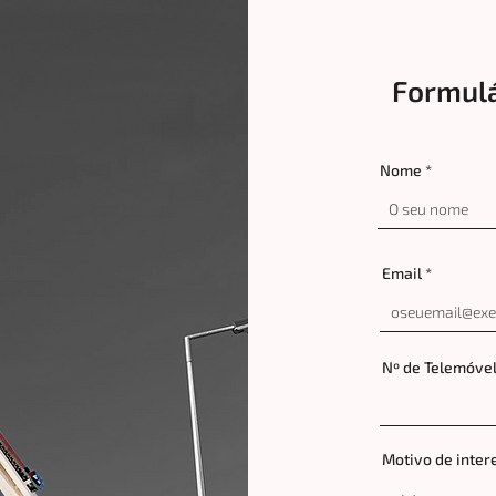
Formulá
Nome
Email
Nº de Telemóve
Motivo de inter